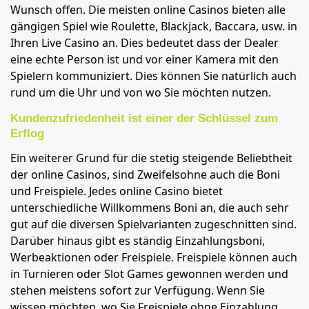
Wunsch offen. Die meisten online Casinos bieten alle
gängigen Spiel wie Roulette, Blackjack, Baccara, usw. in
Ihren Live Casino an. Dies bedeutet dass der Dealer
eine echte Person ist und vor einer Kamera mit den
Spielern kommuniziert. Dies können Sie natürlich auch
rund um die Uhr und von wo Sie möchten nutzen.
Kundenzufriedenheit ist einer der Schlüssel zum
Erflog
Ein weiterer Grund für die stetig steigende Beliebtheit
der online Casinos, sind Zweifelsohne auch die Boni
und Freispiele. Jedes online Casino bietet
unterschiedliche Willkommens Boni an, die auch sehr
gut auf die diversen Spielvarianten zugeschnitten sind.
Darüber hinaus gibt es ständig Einzahlungsboni,
Werbeaktionen oder Freispiele. Freispiele können auch
in Turnieren oder Slot Games gewonnen werden und
stehen meistens sofort zur Verfügung. Wenn Sie
wissen möchten, wo Sie Freispiele ohne Einzahlung