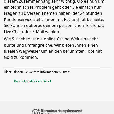
diesem Zusammenhang sehr wichtig. Ob es nun um
ein technisches Problem geht oder Sie einfach nur
Fragen zu diversen Themen haben, der 24 Stunden
Kundenservice steht Ihnen mit Rat und Tat bei Seite.
Sie können dabei aus einem persönlichen Telefonat,
Live Chat oder E-Mail wählen.
Wie Sie sehen ist die online Casino Welt eine sehr
bunte und umfangreiche. Wir bieten Ihnen einen
idealen Wegweiser um an den berühmten Topf mit
Gold zu kommen.
Hierzu finden Sie weitere Informationen unter:
Bonus Angebote im Detail