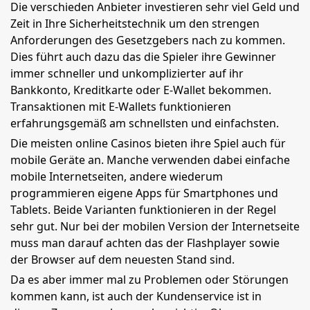
Die verschieden Anbieter investieren sehr viel Geld und
Zeit in Ihre Sicherheitstechnik um den strengen
Anforderungen des Gesetzgebers nach zu kommen.
Dies führt auch dazu das die Spieler ihre Gewinner
immer schneller und unkomplizierter auf ihr
Bankkonto, Kreditkarte oder E-Wallet bekommen.
Transaktionen mit E-Wallets funktionieren
erfahrungsgemäß am schnellsten und einfachsten.
Die meisten online Casinos bieten ihre Spiel auch für
mobile Geräte an. Manche verwenden dabei einfache
mobile Internetseiten, andere wiederum
programmieren eigene Apps für Smartphones und
Tablets. Beide Varianten funktionieren in der Regel
sehr gut. Nur bei der mobilen Version der Internetseite
muss man darauf achten das der Flashplayer sowie
der Browser auf dem neuesten Stand sind.
Da es aber immer mal zu Problemen oder Störungen
kommen kann, ist auch der Kundenservice ist in